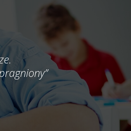
ze.
 spragniony”