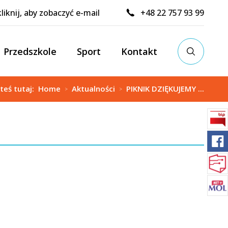
kliknij, aby zobaczyć e-mail
+48 22 757 93 99
Przedszkole
Sport
Kontakt
steś tutaj:
Home
Aktualności
PIKNIK DZIĘKUJEMY ...
>
>