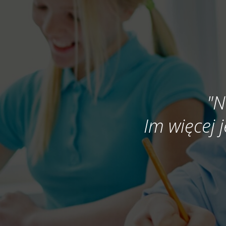
"N
Im więcej j