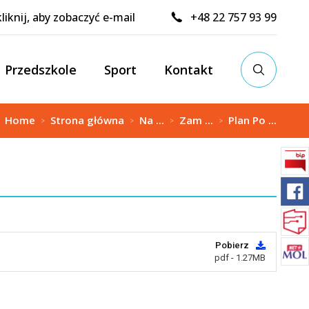
kliknij, aby zobaczyć e-mail
+48 22 757 93 99
Przedszkole
Sport
Kontakt
:
Home
Strona główna
Na ...
Zam ...
Plan Po ...
>
>
>
>
Pobierz
pdf - 1.27MB