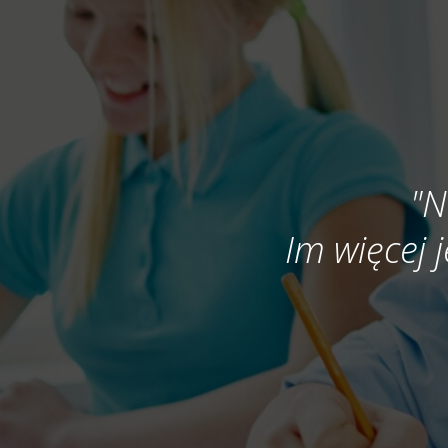
"N
Im więcej j