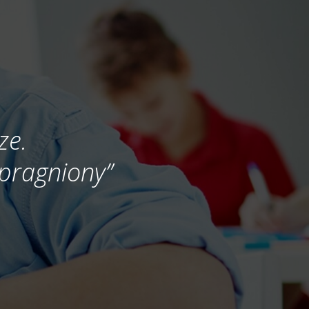
ze.
 spragniony”