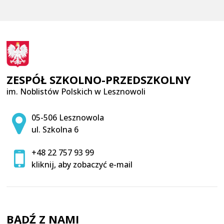
ZESPÓŁ SZKOLNO-PRZEDSZKOLNY
im. Noblistów Polskich w Lesznowoli
Adres pocztowy:
05-506 Lesznowola
ul. Szkolna 6
+48 22 757 93 99
kliknij, aby zobaczyć e-mail
BĄDŹ Z NAMI