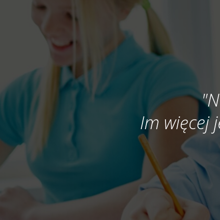
"N
Im więcej j