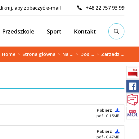
kliknij, aby zobaczyć e-mail
+48 22 757 93 99
Przedszkole
Sport
Kontakt
:
Home
Strona główna
Na ...
Dos ...
Zarzadz ...
>
>
>
>
Pobierz
pdf - 0.15MB
Pobierz
pdf - 0.47MB