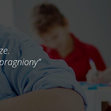
ze.
 spragniony”