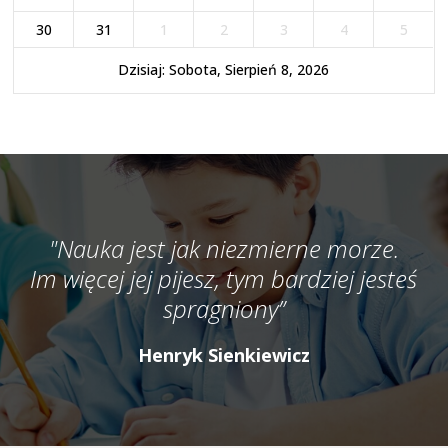
30
31
1
2
3
4
5
Dzisiaj: Sobota, Sierpień 8, 2026
"Nauka jest jak niezmierne morze.
Im więcej jej pijesz, tym bardziej jesteś
spragniony”
Henryk Sienkiewicz