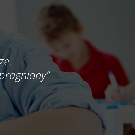
ze.
 spragniony”