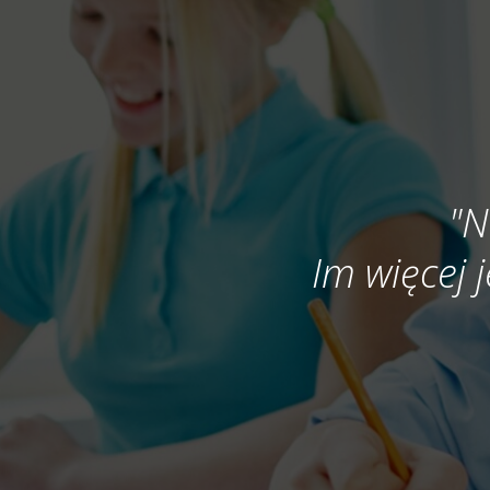
"N
Im więcej j