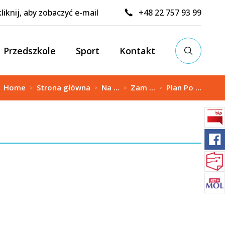
kliknij, aby zobaczyć e-mail
+48 22 757 93 99
Przedszkole
Sport
Kontakt
:
Home
Strona główna
Na ...
Zam ...
Plan Po ...
>
>
>
>