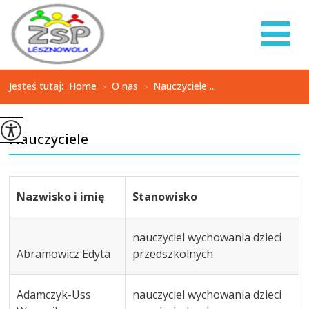
Jesteś tutaj:
Home
O nas
Nauczyciele ...
>
>
Nauczyciele
Nazwisko i imię
Stanowisko
nauczyciel wychowania dzieci
Abramowicz Edyta
przedszkolnych
Adamczyk-Uss
nauczyciel wychowania dzieci