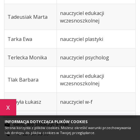
nauczyciel edukacji
Tadeusiak Marta
wczesnoszkolnej
Tarka Ewa
nauczyciel plastyki
Terlecka Monika
nauczyciel psycholog
nauczyciel edukacji
Tlak Barbara
wczesnoszkolnej
Topyła Łukasz
nauczyciel w-f
x
Trębicka Joanna
nauczyciel współorganizujący
INFORMACJA DOTYCZĄCA PLIKÓW COOKIES
kliknij, aby zobaczyć e-mail
Strona korzysta z plików cookies. Możesz określić warunki przechowywania
lub dostępu do plików cookies w Twojej przeglądarce.
+48 22 757 93 99
Trzaska Urszula
nauczyciel chemii