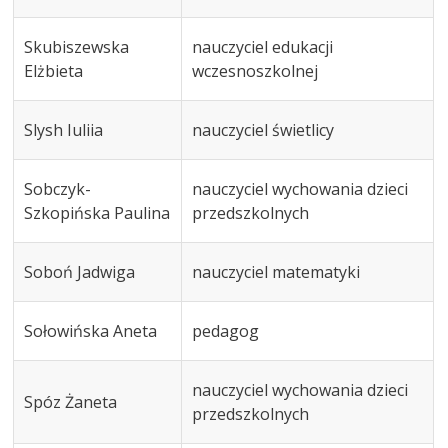
Skubiszewska
nauczyciel edukacji
Elżbieta
wczesnoszkolnej
Slysh Iuliia
nauczyciel świetlicy
Sobczyk-
nauczyciel wychowania dzieci
Szkopińska Paulina
przedszkolnych
Soboń Jadwiga
nauczyciel matematyki
Sołowińska Aneta
pedagog
nauczyciel wychowania dzieci
Spóz Żaneta
przedszkolnych