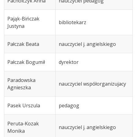
Pacholczyk Anna
nauczyciel pedagog
Pająk-Bińczak
bibliotekarz
Justyna
Pałczak Beata
nauczyciel j. angielskiego
Pałczak Bogumił
dyrektor
Paradowska
nauczyciel współorganizujacy
Agnieszka
Pasek Urszula
pedagog
Peruta-Kozak
nauczyciel j. angielskiego
Monika