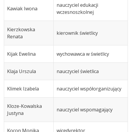
nauczyciel edukacji
Kawiak Iwona
wczesnoszkolnej
Kierzkowska
kierownik świetlicy
Renata
Kijak Ewelina
wychowawca w świetlicy
Klaja Urszula
nauczyciel świetlica
Klimek Izabela
nauczyciel współorganizujący
Kloze-Kowalska
nauczyciel wspomagający
Justyna
Kocon Monika
wicedyrektor