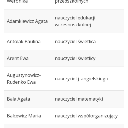
Weronika
przedszkolnych
nauczyciel edukacji
Adamkiewicz Agata
wczesnoszkolnej
Antolak Paulina
nauczyciel świetlica
Arent Ewa
nauczyciel świetlicy
Augustynowicz-
nauczyciel j. angielskiego
Rudenko Ewa
Bala Agata
nauczyciel matematyki
Balcewicz Maria
nauczyciel współorganizujący