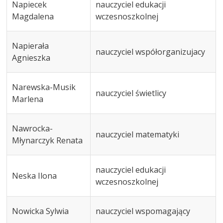
Napiecek
nauczyciel edukacji
Magdalena
wczesnoszkolnej
Napierała
nauczyciel współorganizujacy
Agnieszka
Narewska-Musik
nauczyciel świetlicy
Marlena
Nawrocka-
nauczyciel matematyki
Młynarczyk Renata
nauczyciel edukacji
Neska Ilona
wczesnoszkolnej
Nowicka Sylwia
nauczyciel wspomagający