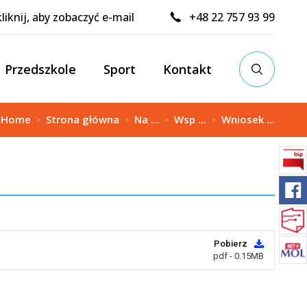
kliknij, aby zobaczyć e-mail
+48 22 757 93 99
Przedszkole
Sport
Kontakt
:
Home
Strona główna
Na ...
Wsp ...
Wniosek ...
>
>
>
>
Pobierz
pdf - 0.15MB