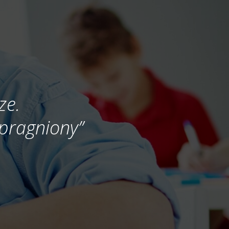
ze.
 spragniony”