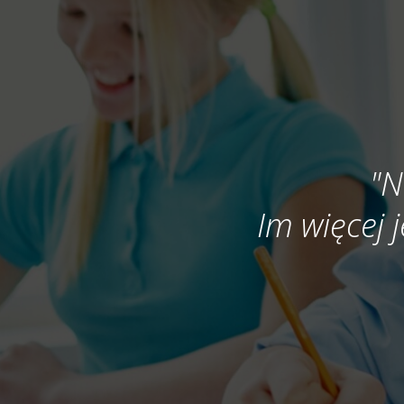
"N
Im więcej j