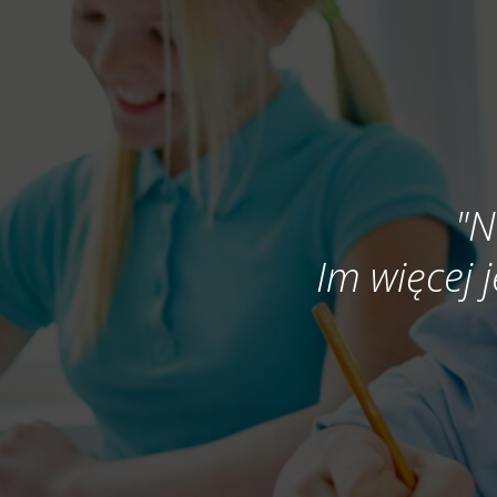
"N
Im więcej j