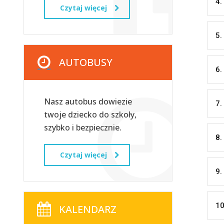
4.
Czytaj więcej
5.
AUTOBUSY
6.
Nasz autobus dowiezie
7.
twoje dziecko do szkoły,
szybko i bezpiecznie.
8.
Czytaj więcej
9.
10
KALENDARZ