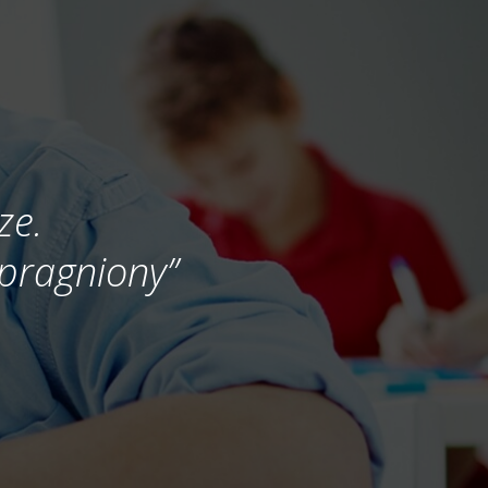
ze.
 spragniony”