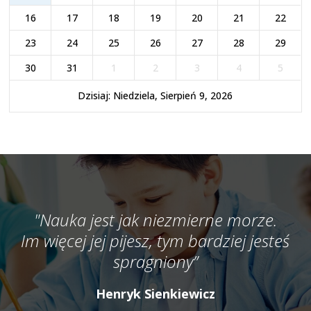
16
17
18
19
20
21
22
23
24
25
26
27
28
29
30
31
1
2
3
4
5
Dzisiaj: Niedziela, Sierpień 9, 2026
"Nauka jest jak niezmierne morze.
Im więcej jej pijesz, tym bardziej jesteś
spragniony”
Henryk Sienkiewicz