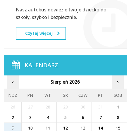
Nasz autobus dowiezie twoje dziecko do
szkoły, szybko i bezpiecznie.
Czytaj więcej
KALENDARZ
Sierpień 2026
‹
›
NDZ
PN
WT
ŚR
CZW
PT
SOB
26
27
28
29
30
31
1
2
3
4
5
6
7
8
9
10
11
12
13
14
15