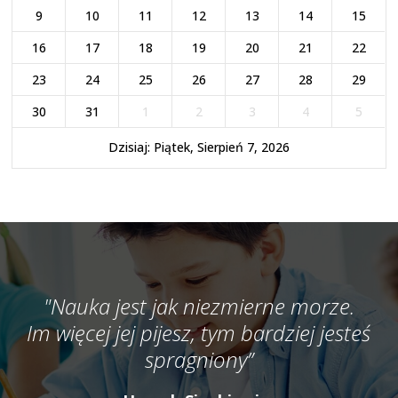
9
10
11
12
13
14
15
16
17
18
19
20
21
22
23
24
25
26
27
28
29
30
31
1
2
3
4
5
Dzisiaj: Piątek, Sierpień 7, 2026
"Nauka jest jak niezmierne morze.
Im więcej jej pijesz, tym bardziej jesteś
spragniony”