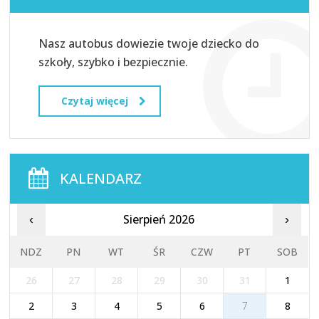
Nasz autobus dowiezie twoje dziecko do
szkoły, szybko i bezpiecznie.
Czytaj więcej
KALENDARZ
Sierpień 2026
‹
›
NDZ
PN
WT
ŚR
CZW
PT
SOB
26
27
28
29
30
31
1
2
3
4
5
6
7
8