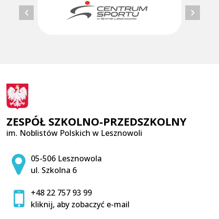
ZESPÓŁ SZKOLNO-PRZEDSZKOLNY
im. Noblistów Polskich w Lesznowoli
Adres pocztowy:
05-506 Lesznowola
ul. Szkolna 6
+48 22 757 93 99
kliknij, aby zobaczyć e-mail