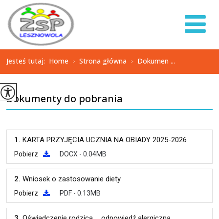
Jesteś tutaj:
Home
Strona główna
Dokumen ...
>
>
Dokumenty do pobrania
1.
KARTA PRZYJĘCIA UCZNIA NA OBIADY 2025-2026
Pobierz
DOCX - 0.04MB
2.
Wniosek o zastosowanie diety
Pobierz
PDF - 0.13MB
3.
Oświadczenie rodzica _ odpowiedź alergiczna