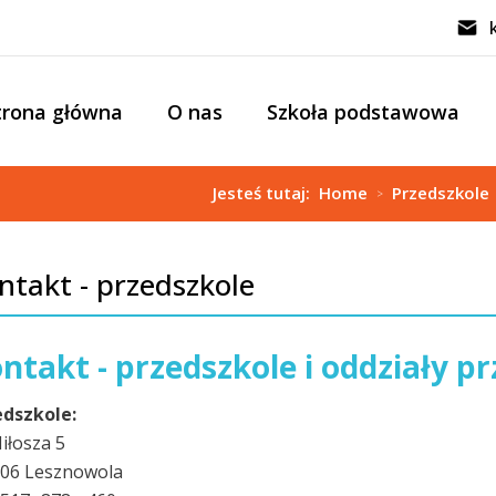
trona główna
O nas
Szkoła podstawowa
Jesteś tutaj:
Home
Przedszkole
>
ntakt - przedszkole
ntakt - przedszkole i oddziały p
edszkole:
Miłosza 5
506 Lesznowola