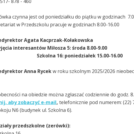
: 517- 878 - 460
ówka czynna jest od poniedziałku do piątku w godzinach 7.0
etariat w Przedszkolu pracuje w godzinach 8.00-16.00
edyrektor Agata Kacprzak-Kołakowska
jęcia interesantów Miłosza 5: środa 8.00-9.00
kolna 16: poniedziałek 15.00-16.00
edyrektor Anna Rycek
w roku szkolnym 2025/2026 nieobec
becności na obiedzie można zgłaszać codziennie do godz. 8.00
nij, aby zobaczyć e-mail
,
telefonicznie pod numerem: (22) 
koju N6 (budynek ul. Szkolna 6).
iały przedszkolne (zerówki):
Szkolna 16