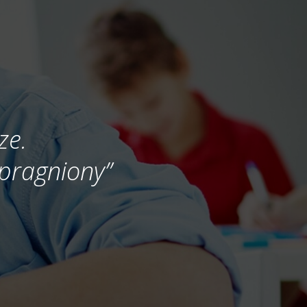
ze.
 spragniony”