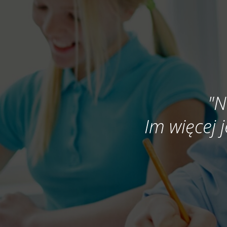
"N
Im więcej j