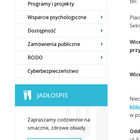
tel.
Programy i projekty
Wsparcie psychologiczne
Plac
Sekr
Dostępność
Wic
Zamówienia publiczne
przy
RODO
Sz
Cyberbezpieczeństwo
Wic
JADŁOSPIS
Nieo
klik
w po
Zapraszamy codziennie na
smaczne, zdrowe obiady.
Oddz
ul. 