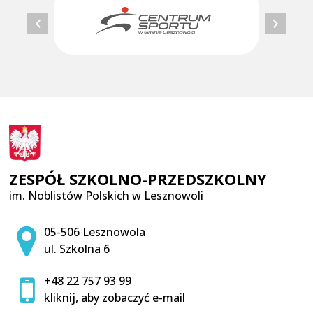
ZESPÓŁ SZKOLNO-PRZEDSZKOLNY
im. Noblistów Polskich w Lesznowoli
Adres pocztowy:
05-506 Lesznowola
ul. Szkolna 6
+48 22 757 93 99
kliknij, aby zobaczyć e-mail