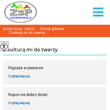
Jesteś tutaj:
Home
Strona główna
>
Z kulturą mi do twarzy. ...
>
Z kulturą mi do twarzy.
Pejzaże w plenerze
Czytaj więcej
Kupon na dobry dzień
Czytaj więcej