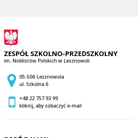
ZESPÓŁ SZKOLNO-PRZEDSZKOLNY
im. Noblistów Polskich w Lesznowoli
Adres pocztowy:
05-506 Lesznowola
ul. Szkolna 6
+48 22 757 93 99
kliknij, aby zobaczyć e-mail