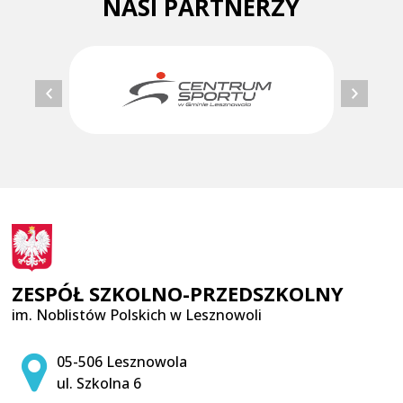
NASI PARTNERZY
ZESPÓŁ SZKOLNO-PRZEDSZKOLNY
im. Noblistów Polskich w Lesznowoli
Adres pocztowy:
05-506 Lesznowola
ul. Szkolna 6