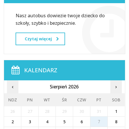
Nasz autobus dowiezie twoje dziecko do
szkoły, szybko i bezpiecznie.
Czytaj więcej
KALENDARZ
Sierpień 2026
‹
›
NDZ
PN
WT
ŚR
CZW
PT
SOB
26
27
28
29
30
31
1
2
3
4
5
6
7
8