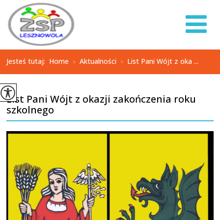
Jesteś tutaj:
Home
Aktualności
List Pani Wójt z oka ...
>
>
List Pani Wójt z okazji zakończenia roku
szkolnego