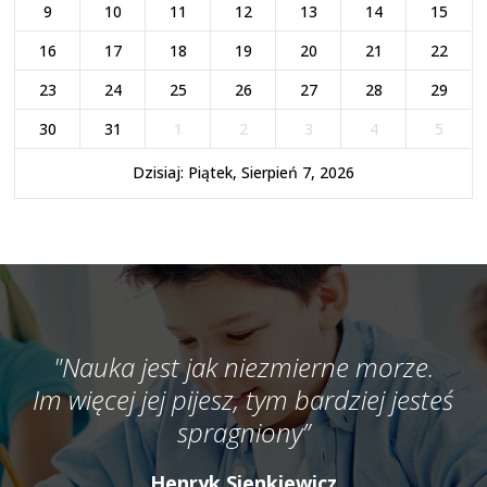
9
10
11
12
13
14
15
16
17
18
19
20
21
22
23
24
25
26
27
28
29
30
31
1
2
3
4
5
Dzisiaj: Piątek, Sierpień 7, 2026
"Nauka jest jak niezmierne morze.
Im więcej jej pijesz, tym bardziej jesteś
spragniony”
Henryk Sienkiewicz