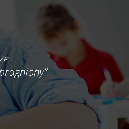
ze.
 spragniony”