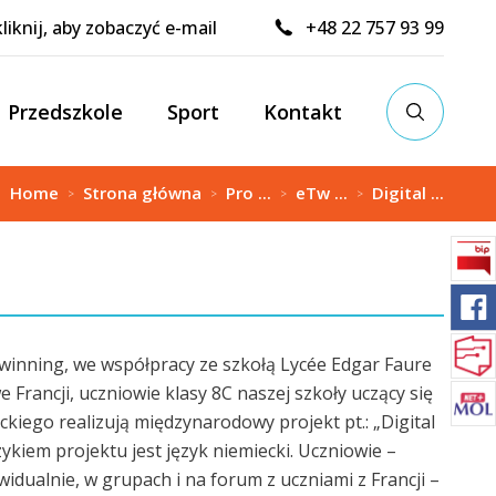
kliknij, aby zobaczyć e-mail
+48 22 757 93 99
Przedszkole
Sport
Kontakt
j:
Home
Strona główna
Pro ...
eTw ...
Digital ...
>
>
>
>
inning, we współpracy ze szkołą Lycée Edgar Faure
Francji, uczniowie klasy 8C naszej szkoły uczący się
ckiego realizują międzynarodowy projekt pt.: „Digital
ęzykiem projektu jest język niemiecki. Uczniowie –
widualnie, w grupach i na forum z uczniami z Francji –