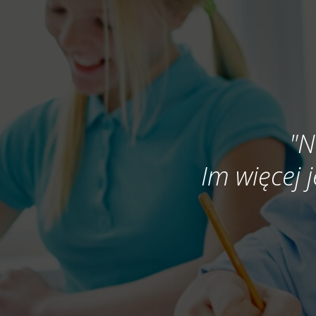
"N
Im więcej j