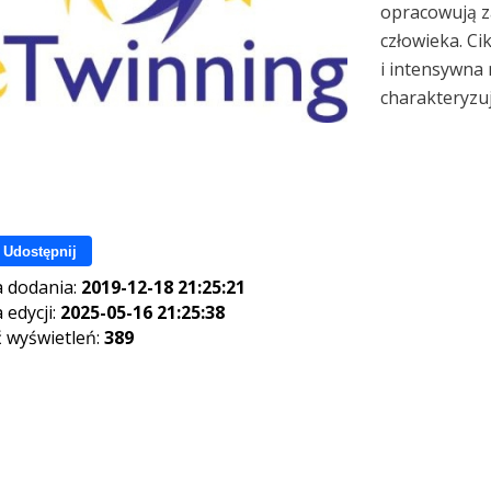
opracowują z
człowieka. C
i intensywna 
charakteryzuj
Udostępnij
 dodania:
2019-12-18 21:25:21
 edycji:
2025-05-16 21:25:38
ć wyświetleń:
389