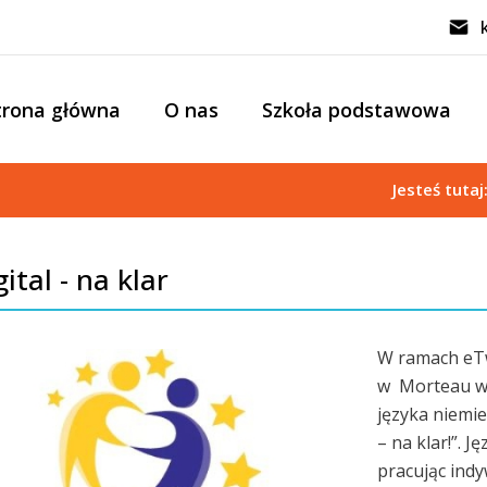
trona główna
O nas
Szkoła podstawowa
Jesteś tuta
ital - na klar
W ramach eTw
w Morteau we 
języka niemie
– na klar!”. J
pracując indy